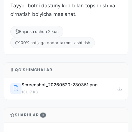
Tayyor botni dasturiy kod bilan topshirish va
o'rnatish bo'yicha maslahat.
Bajarish uchun 2 kun
100% natijaga qadar takomillashtirish
QO'SHIMCHALAR
Screenshot_20260520-230351.png
161.17 KB
SHARHLAR
0