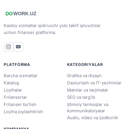
Kasbiy xizmatlar qidiruvchi yoki taklif qiluvchilar
uchun frilanser platforma.
PLATFORMA
KATEGORIYALAR
Barcha xizmatlar
Grafika va dizayn
Katalog
Dasturlash va IT-yechimlar
Loyihalar
Matnlar va tarjimalar
Frilanserlar
SEO va targ'ib
Frilanser bo'lish
Ijtimoiy tarmoqlar va
kommunikatsiyalar
Loyiha joylashtirish
Audio, video va ijodkorlik
KOMPANIYA