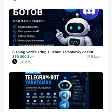
Sizning vazifalaringiz uchun zamonaviy dastur...
350 000 Sum
5 kun
truefake