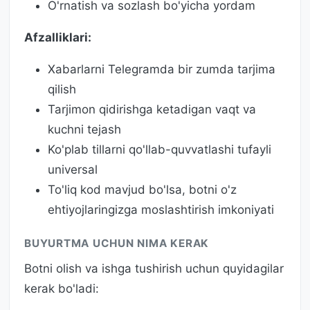
O'rnatish va sozlash bo'yicha yordam
Afzalliklari:
Xabarlarni Telegramda bir zumda tarjima
qilish
Tarjimon qidirishga ketadigan vaqt va
kuchni tejash
Ko'plab tillarni qo'llab-quvvatlashi tufayli
universal
To'liq kod mavjud bo'lsa, botni o'z
ehtiyojlaringizga moslashtirish imkoniyati
BUYURTMA UCHUN NIMA KERAK
Botni olish va ishga tushirish uchun quyidagilar
kerak bo'ladi: