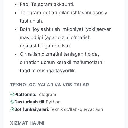
Faol Telegram akkaunti.
Telegram botlari bilan ishlashni asosiy
tushunish.
Botni joylashtirish imkoniyati yoki server
mavjudligi (agar o'zini o'rnatish
rejalashtirilgan bo'lsa).
O'rnatish xizmatini tanlagan holda,
o'rnatish uchun kerakli ma'lumotlarni
taqdim etishga tayyorlik.
TEXNOLOGIYALAR VA VOSITALAR
Platforma:
Telegram
Dasturlash tili:
Python
Bot funksiyalari:
Texnik qo'llab-quvvatlash
XIZMAT HAJMI