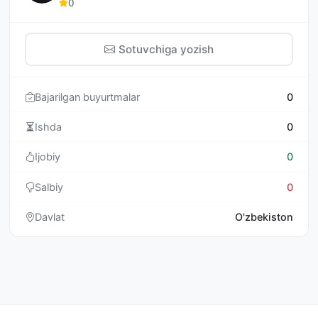
0
Sotuvchiga yozish
Bajarilgan buyurtmalar
0
Ishda
0
Ijobiy
0
Salbiy
0
Davlat
O'zbekiston