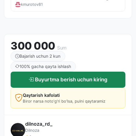
kmurotov81
300 000
Sum
Bajarish uchun 2 kun
100% gacha qayta ishlash
Buyurtma berish uchun kiring
Qaytarish kafolati
Biror narsa noto'g'ri bo'lsa, pulni qaytaramiz
dilnoza_rd_
Dilnoza