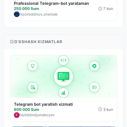
Prafessional Telegram-bot yarataman
250 000 Sum
7 kun
nizomiddinov_sherbek
O'XSHASH XIZMATLAR
Telegram bot yaratish xizmati
600 000 Sum
3 kun
fazliddindjumaboyev