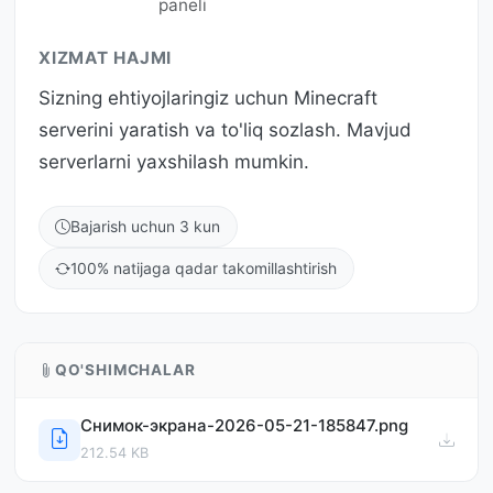
paneli
XIZMAT HAJMI
Sizning ehtiyojlaringiz uchun Minecraft
serverini yaratish va to'liq sozlash. Mavjud
serverlarni yaxshilash mumkin.
Bajarish uchun 3 kun
100% natijaga qadar takomillashtirish
QO'SHIMCHALAR
Снимок-экрана-2026-05-21-185847.png
212.54 KB