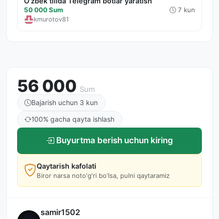
O'zbek tilida Telegram botlar yaratish
50 000 Sum
7 kun
kmurotov81
56 000
Sum
Bajarish uchun 3 kun
100% gacha qayta ishlash
Buyurtma berish uchun kiring
Qaytarish kafolati
Biror narsa noto'g'ri bo'lsa, pulni qaytaramiz
samir1502