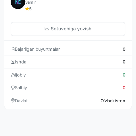
Samir
5
Sotuvchiga yozish
Bajarilgan buyurtmalar
0
Ishda
0
Ijobiy
0
Salbiy
0
Davlat
O'zbekiston