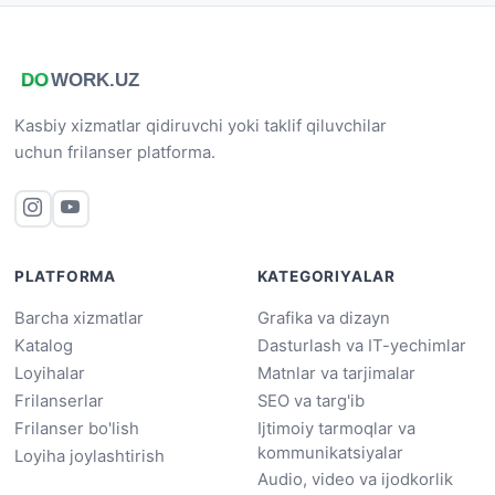
Kasbiy xizmatlar qidiruvchi yoki taklif qiluvchilar
uchun frilanser platforma.
PLATFORMA
KATEGORIYALAR
Barcha xizmatlar
Grafika va dizayn
Katalog
Dasturlash va IT-yechimlar
Loyihalar
Matnlar va tarjimalar
Frilanserlar
SEO va targ'ib
Frilanser bo'lish
Ijtimoiy tarmoqlar va
kommunikatsiyalar
Loyiha joylashtirish
Audio, video va ijodkorlik