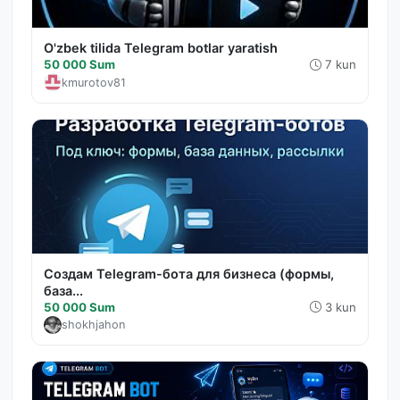
O'zbek tilida Telegram botlar yaratish
50 000 Sum
7 kun
kmurotov81
Создам Telegram-бота для бизнеса (формы,
база...
50 000 Sum
3 kun
shokhjahon