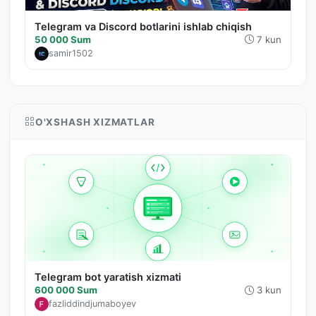
Telegram va Discord botlarini ishlab chiqish
50 000 Sum
7 kun
samir1502
O'XSHASH XIZMATLAR
Telegram bot yaratish xizmati
600 000 Sum
3 kun
fazliddindjumaboyev