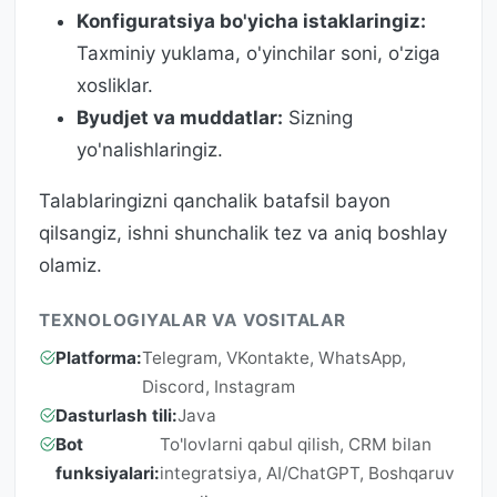
Konfiguratsiya bo'yicha istaklaringiz:
Taxminiy yuklama, o'yinchilar soni, o'ziga
xosliklar.
Byudjet va muddatlar:
Sizning
yo'nalishlaringiz.
Talablaringizni qanchalik batafsil bayon
qilsangiz, ishni shunchalik tez va aniq boshlay
olamiz.
TEXNOLOGIYALAR VA VOSITALAR
Platforma:
Telegram, VKontakte, WhatsApp,
Discord, Instagram
Dasturlash tili:
Java
Bot
To'lovlarni qabul qilish, CRM bilan
funksiyalari:
integratsiya, AI/ChatGPT, Boshqaruv