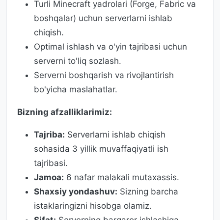
Turli Minecraft yadrolari (Forge, Fabric va
boshqalar) uchun serverlarni ishlab
chiqish.
Optimal ishlash va o'yin tajribasi uchun
serverni to'liq sozlash.
Serverni boshqarish va rivojlantirish
bo'yicha maslahatlar.
Bizning afzalliklarimiz:
Tajriba:
Serverlarni ishlab chiqish
sohasida 3 yillik muvaffaqiyatli ish
tajribasi.
Jamoa:
6 nafar malakali mutaxassis.
Shaxsiy yondashuv:
Sizning barcha
istaklaringizni hisobga olamiz.
Sifat:
Serverning barqaror ishlashiga