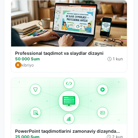
Professional taqdimot va slaydlar dizayni
50 000 Sum
1 kun
kibriyo
K
PowerPoint taqdimotlarini zamonaviy dizaynda...
25 000 Sum
2 kun