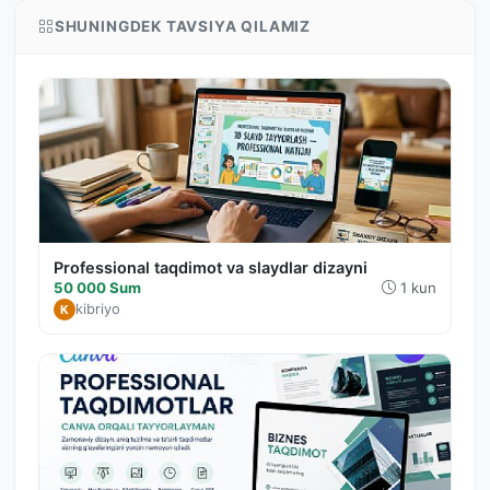
SHUNINGDEK TAVSIYA QILAMIZ
Professional taqdimot va slaydlar dizayni
50 000 Sum
1 kun
kibriyo
K