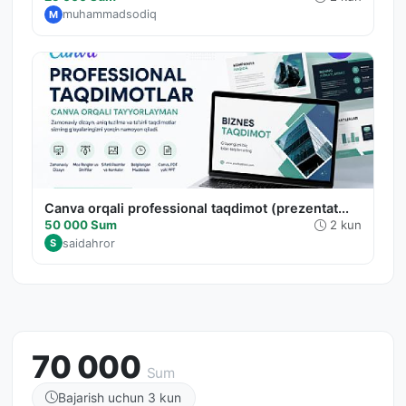
muhammadsodiq
M
Canva orqali professional taqdimot (prezentat...
50 000 Sum
2 kun
saidahror
S
70 000
Sum
Bajarish uchun 3 kun