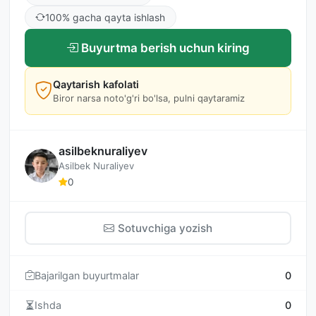
100% gacha qayta ishlash
Buyurtma berish uchun kiring
Qaytarish kafolati
Biror narsa noto'g'ri bo'lsa, pulni qaytaramiz
asilbeknuraliyev
Asilbek Nuraliyev
0
Sotuvchiga yozish
Bajarilgan buyurtmalar
0
Ishda
0