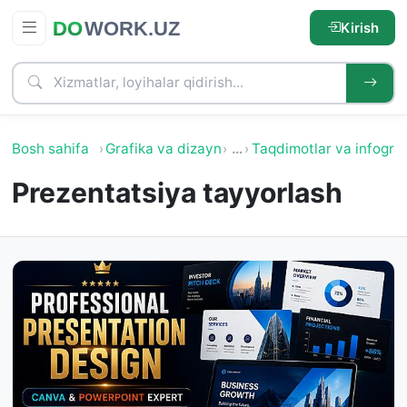
Kirish
Bosh sahifa
Grafika va dizayn
…
Taqdimotlar va infograf
Prezentatsiya tayyorlash