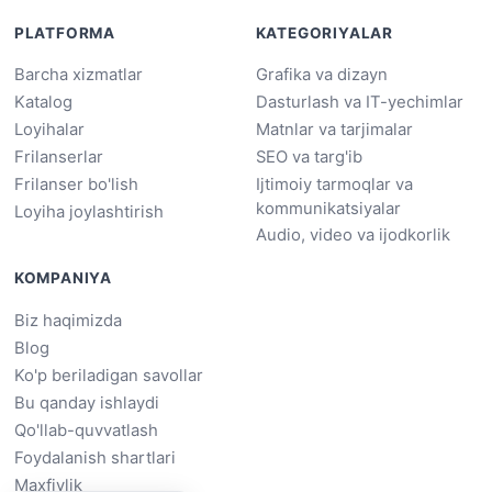
PLATFORMA
KATEGORIYALAR
Barcha xizmatlar
Grafika va dizayn
Katalog
Dasturlash va IT-yechimlar
Loyihalar
Matnlar va tarjimalar
Frilanserlar
SEO va targ'ib
Frilanser bo'lish
Ijtimoiy tarmoqlar va
kommunikatsiyalar
Loyiha joylashtirish
Audio, video va ijodkorlik
KOMPANIYA
Biz haqimizda
Blog
Ko'p beriladigan savollar
Bu qanday ishlaydi
Qo'llab-quvvatlash
Foydalanish shartlari
Maxfiylik