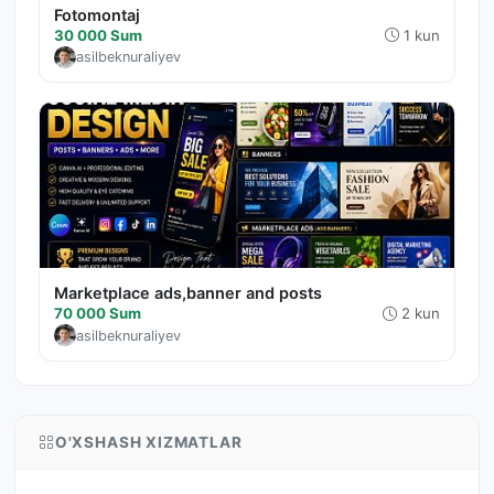
Fotomontaj
30 000 Sum
1 kun
asilbeknuraliyev
Marketplace ads,banner and posts
70 000 Sum
2 kun
asilbeknuraliyev
O'XSHASH XIZMATLAR