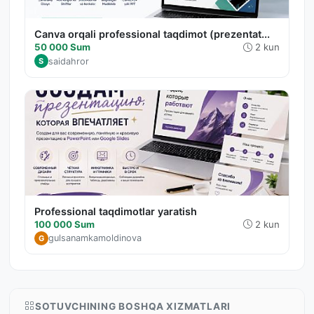
Canva orqali professional taqdimot (prezentat...
50 000 Sum
2 kun
saidahror
S
Professional taqdimotlar yaratish
100 000 Sum
2 kun
gulsanamkamoldinova
G
SOTUVCHINING BOSHQA XIZMATLARI